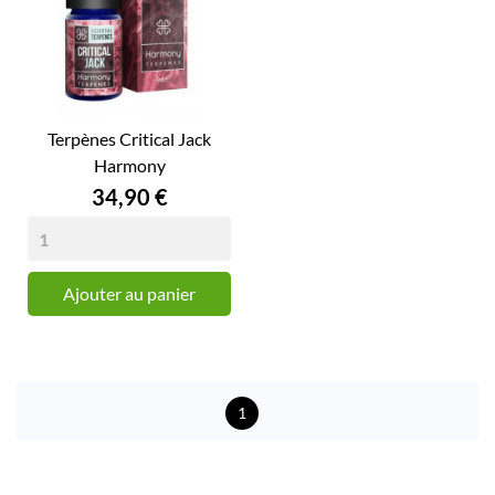
Terpènes Critical Jack
Harmony
Prix
34,90 €
Ajouter au panier
1