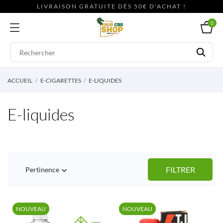
LIVRAISON GRATUITE DÈS 50€ D'ACHAT !
0
ACCUEIL
E-CIGARETTES
E-LIQUIDES
E-liquides
FILTRER
Pertinence

NOUVEAU
NOUVEAU