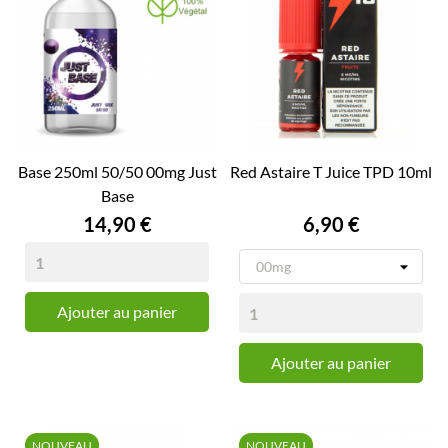
Base 250ml 50/50 00mg Just
Red Astaire T Juice TPD 10ml
Base
Prix
Prix
14,90 €
6,90 €
Ajouter au panier
Ajouter au panier
NOUVEAU
NOUVEAU