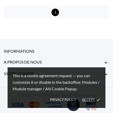
1
INFORMATIONS
A PROPOS DE NOUS

VOTRE COMPTE

This is a cookie agreement request — you can
customize it or disable in the backoffice: Modules /
Module manager / AN Cookie Popup.
© 2026 - Your CBD Shop Tous Droits Résevés
PRIVACY POLICY
ACCEPT
done