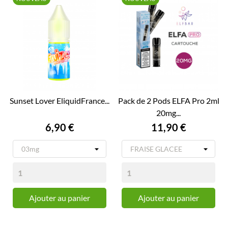
Sunset Lover EliquidFrance...
Pack de 2 Pods ELFA Pro 2ml
20mg...
Prix
Prix
6,90 €
11,90 €
Ajouter au panier
Ajouter au panier